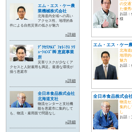
の交通
エム・エス・ケー農
た優秀
業機械株式会社
お話：
北海道内全域への高い
様
アクセス性、地理的条
件による自然災害の低さが魅力
»詳細
エム・エス・ケー
ﾃﾞｸｾﾘｱﾙｽﾞ ﾌｫﾄﾆｸｽ ｿﾘ
北海道
ｭｰｼｮﾝｽﾞ㈱ 恵庭事業
地理的
所
魅力
災害リスクが少なくア
お話：
クセスと人財雇用も満足。最適な環境が
揃う恵庭市
»詳細
全日本食品株式会社
全日本食品株式会社
北海道支社
物流セ
物流センターと支社機
集約し
能を恵庭市に集約して
し
も、物流・雇用面で問題なし
お話：
»詳細