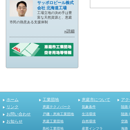
サッポロビール株式
会社 北海道工場
工場立地の決め手は豊
富な天然資源と、恵庭
市民の熱意ある支援体制
»詳細
ホーム
工業団地
恵庭市について
アク
リンク
恵庭テクノパーク
気象条件
陸路 
お問い合わせ
戸磯・恵南工業団地
生活環境
陸路 
お知らせ
恵庭工業団地
自然環境
空路
島松工業団地
産業インフラ
海路