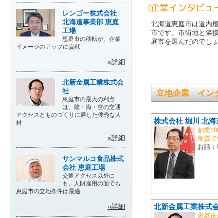
レンゴー株式会社
北海道事業部 恵庭
北海道恵庭市は道内
工場
市です。市街地と隣
恵庭市の移転が、企業
庭市を選んだのでし
イメージのアップに貢献
»詳細
北新金属工業株式会
社
立地企業 イン
恵庭市の最大の利点
は、陸・海・空の交通
アクセスとものづくりに適した優秀な人
株式会社 堀川 北
材
創業1
»詳細
良質で
お話：
サンマルコ食品株式
会社 恵庭工場
交通アクセス以外に
も、人財雇用の面でも
恵庭市の立地条件は最適
北新金属工業株式
»詳細
恵庭市