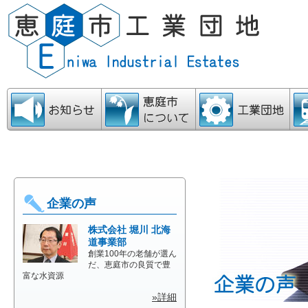
お知らせ
恵庭市について
工業団地
ア
企業の声
株式会社 堀川 北海
道事業部
創業100年の老舗が選ん
だ、恵庭市の良質で豊
富な水資源
»詳細