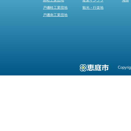
島松工業団地
産業インフラ
海路
戸磯軽工業団地
観光・行楽地
戸磯南工業団地
Copyrig