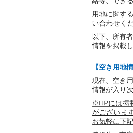
絡等、でき
用地に関す
い合わせく
以下、所有
情報を掲載
【空き用地
現在、空き
情報が入り
※HPには掲
がございま
お気軽に下