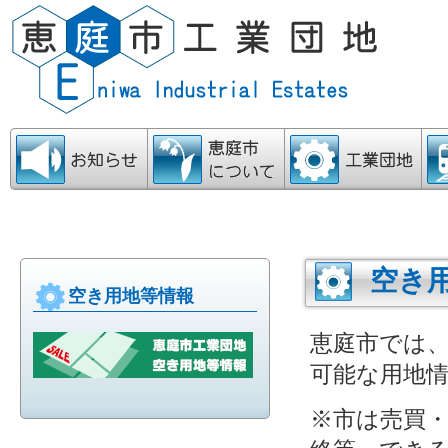
お知らせ
恵庭市について
工業団地
ア
空き
空き用地等情報
恵庭市では
可能な用地
※市は売買