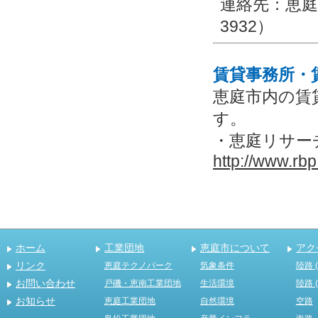
連絡先：恵庭市
3932）
賃貸事務所・
恵庭市内の賃
す。
・恵庭リサー
http://www.rbp.
ホーム
工業団地
恵庭市について
アク
リンク
恵庭テクノパーク
気象条件
陸路 
お問い合わせ
戸磯・恵南工業団地
生活環境
陸路 
お知らせ
恵庭工業団地
自然環境
空路